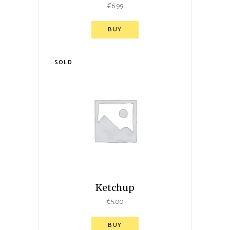
€
6.99
BUY
SOLD
Ketchup
€
5.00
BUY