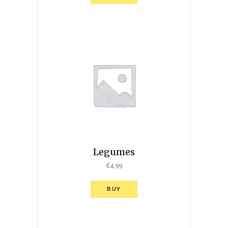
Legumes
€
4.99
BUY