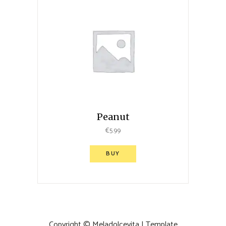
Peanut
€
5.99
BUY
Copyright © Meladolcevita | Template