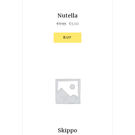
Nutella
€
8.99
€
5.00
BUY
Skippo