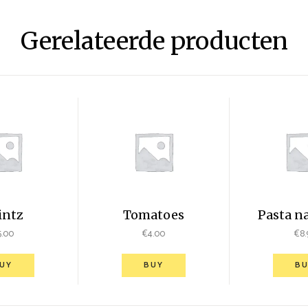
Gerelateerde producten
intz
Tomatoes
Pasta na
5.00
€
4.00
€
8.
UY
BUY
BU