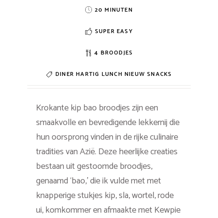
20 MINUTEN
SUPER EASY
4 BROODJES
DINER
HARTIG
LUNCH
NIEUW
SNACKS
Krokante kip bao broodjes zijn een
smaakvolle en bevredigende lekkernij die
hun oorsprong vinden in de rijke culinaire
tradities van Azië. Deze heerlijke creaties
bestaan uit gestoomde broodjes,
genaamd ‘bao,’ die ik vulde met met
knapperige stukjes kip, sla, wortel, rode
ui, komkommer en afmaakte met Kewpie