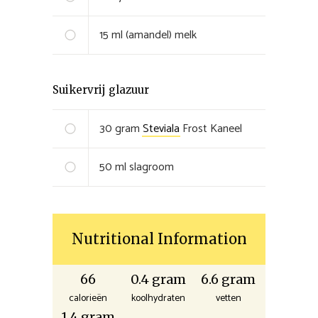
15
ml
(amandel) melk
Suikervrij glazuur
30
gram
Steviala
Frost Kaneel
50
ml
slagroom
Nutritional Information
66
0.4 gram
6.6 gram
calorieën
koolhydraten
vetten
1.4 gram