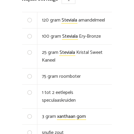
120
gram
Steviala
amandelmeel
100
gram
Steviala
Ery-Bronze
25
gram
Steviala
Kristal Sweet
Kaneel
75
gram
roomboter
1 tot 2
eetlepels
speculaaskruiden
3
gram
xanthaan
gom
snufje
zout