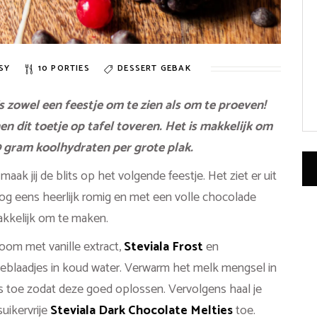
SY
10 PORTIES
DESSERT
GEBAK
s zowel een feestje om te zien als om te proeven!
 dit toetje op tafel toveren. Het is makkelijk om
9 gram koolhydraten per grote plak.
ak jij de blits op het volgende feestje. Het ziet er uit
nog eens heerlijk romig en met een volle chocolade
akkelijk om te maken.
room met vanille extract,
Steviala Frost
en
ineblaadjes in koud water. Verwarm het melk mengsel in
s toe zodat deze goed oplossen. Vervolgens haal je
uikervrije
Steviala Dark Chocolate Melties
toe.