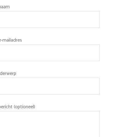
 naam
e-mailadres
derwerp
bericht (optioneel)