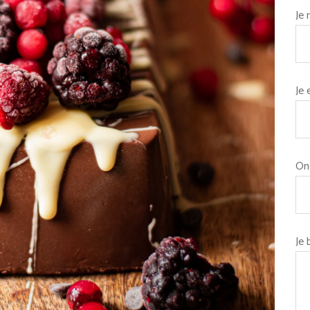
Je
Je 
On
Je 