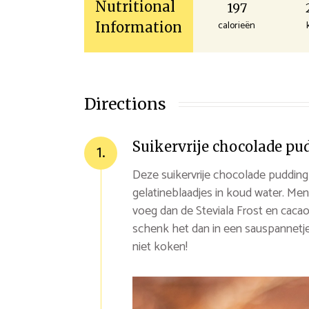
Nutritional
197
calorieën
Information
Directions
Suikervrije chocolade pu
1.
Deze suikervrije chocolade pudding
gelatineblaadjes in koud water. Me
voeg dan de Steviala Frost en cacao
schenk het dan in een sauspannetje
niet koken!