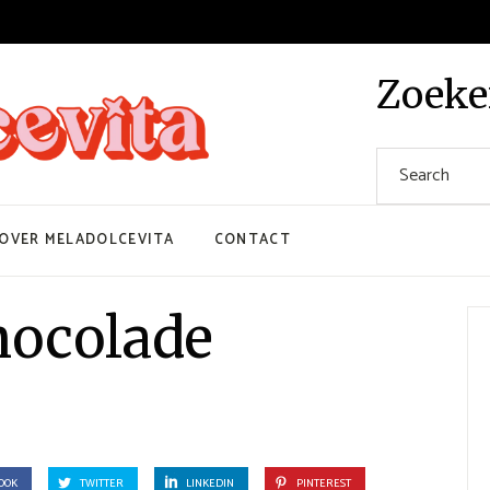
Zoek
Search
for:
OVER MELADOLCEVITA
CONTACT
hocolade
OOK
TWITTER
LINKEDIN
PINTEREST