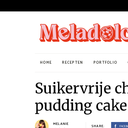
HOME
RECEPTEN
PORTFOLIO
Suikervrije c
pudding cake
MELANIE
SHARE:
FACEB