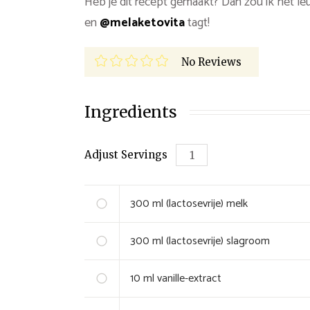
Heb je dit recept gemaakt? Dan zou ik het leu
en
@melaketovita
tagt!
No Reviews
Ingredients
Adjust Servings
300
ml
(lactosevrije) melk
300
ml
(lactosevrije) slagroom
10
ml
vanille-extract