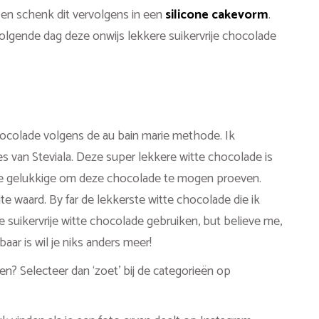
en schenk dit vervolgens in een
silicone cakevorm
.
volgende dag deze onwijs lekkere suikervrije chocolade
chocolade volgens de au bain marie methode. Ik
s van Steviala. Deze super lekkere witte chocolade is
n de gelukkige om deze chocolade te mogen proeven.
 waard. By far de lekkerste witte chocolade die ik
 suikervrije witte chocolade gebruiken, but believe me,
aar is wil je niks anders meer!
? Selecteer dan ‘zoet’ bij de categorieën op