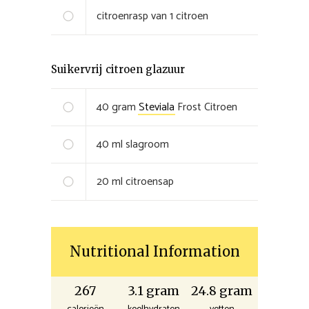
citroenrasp van 1 citroen
Suikervrij citroen glazuur
40
gram
Steviala
Frost Citroen
40
ml
slagroom
20
ml
citroensap
Nutritional Information
267
3.1 gram
24.8 gram