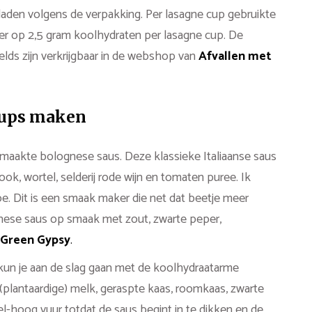
bladen volgens de verpakking. Per lasagne cup gebruikte
 neer op 2,5 gram koolhydraten per lasagne cup. De
lds zijn verkrijgbaar in de webshop van
Afvallen met
cups maken
emaakte bolognese saus. Deze klassieke Italiaanse saus
ook, wortel, selderij rode wijn en tomaten puree. Ik
oe. Dit is een smaak maker die net dat beetje meer
gnese saus op smaak met zout, zwarte peper,
 Green Gypsy
.
 kun je aan de slag gaan met de koolhydraatarme
(plantaardige) melk, geraspte kaas, roomkaas, zwarte
-hoog vuur totdat de saus begint in te dikken en de