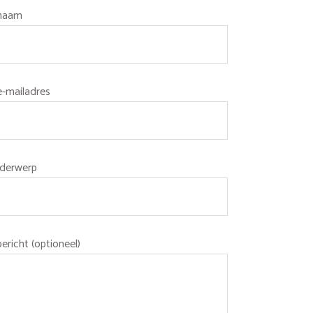
 naam
e-mailadres
derwerp
bericht (optioneel)