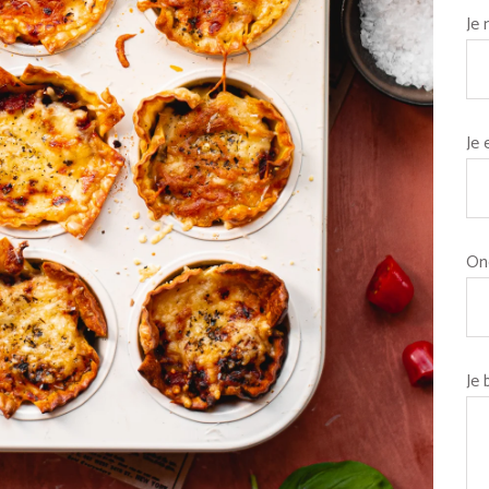
Je
Je 
On
Je 