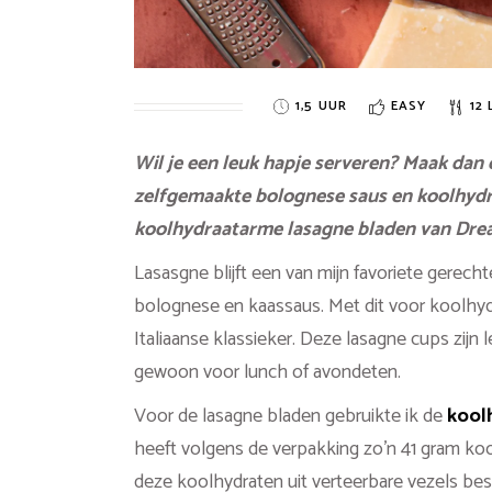
1,5 UUR
EASY
12 
Wil je een leuk hapje serveren? Maak dan
zelfgemaakte bolognese saus en koolhydr
koolhydraatarme lasagne bladen van Drea
Lasasgne blijft een van mijn favoriete gerec
bolognese en kaassaus. Met dit voor koolhyd
Italiaanse klassieker. Deze lasagne cups zijn 
gewoon voor lunch of avondeten.
Voor de lasagne bladen gebruikte ik de
kool
heeft volgens de verpakking zo’n 41 gram ko
deze koolhydraten uit verteerbare vezels bes