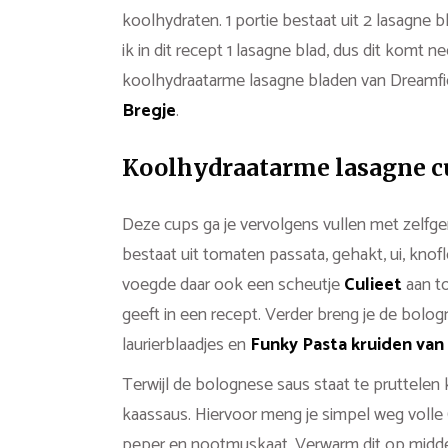
koolhydraten. 1 portie bestaat uit 2 lasagne 
ik in dit recept 1 lasagne blad, dus dit komt
koolhydraatarme lasagne bladen van Dreamfie
Bregje
.
Koolhydraatarme lasagne 
Deze cups ga je vervolgens vullen met zelfg
bestaat uit tomaten passata, gehakt, ui, knofl
voegde daar ook een scheutje
Culieet
aan t
geeft in een recept. Verder breng je de bolo
laurierblaadjes en
Funky Pasta kruiden van
Terwijl de bolognese saus staat te pruttelen
kaassaus. Hiervoor meng je simpel weg volle 
peper en nootmuskaat. Verwarm dit op middel