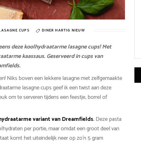
LASAGNE CUPS
DINER
HARTIG
NIEUW
 eens deze koolhydraatarme lasagne cups! Met
aatarme kaassaus. Geserveerd in cups van
mfields.
hten! Niks boven een lekkere lasagne met zelfgemaakte
raatarme lasagne cups geef ik een twist aan deze
leuk om te serveren tijdens een feestje, borrel of
hydraatarme variant van Dreamfields
.
Deze pasta
olhydraten per portie, maar omdat een groot deel van
taat komt het uiteindelijk neer op zo’n 5 gram