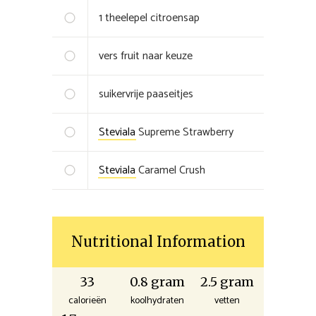
1
theelepel
citroensap
vers fruit naar keuze
suikervrije paaseitjes
Steviala
Supreme Strawberry
Steviala
Caramel Crush
Nutritional Information
33
0.8 gram
2.5 gram
calorieën
koolhydraten
vetten