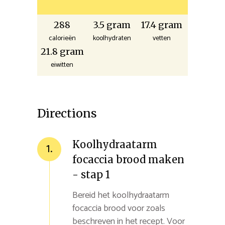
288
3.5 gram
17.4 gram
calorieën
koolhydraten
vetten
21.8 gram
eiwitten
Directions
Koolhydraatarm
1.
focaccia brood maken
- stap 1
Bereid het koolhydraatarm
focaccia brood voor zoals
beschreven in het recept. Voor