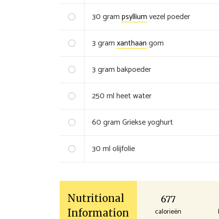
30
gram
psyllium
vezel poeder
3
gram
xanthaan
gom
3
gram
bakpoeder
250
ml
heet water
60
gram
Griekse yoghurt
30
ml
olijfolie
Nutritional
677
calorieën
Information