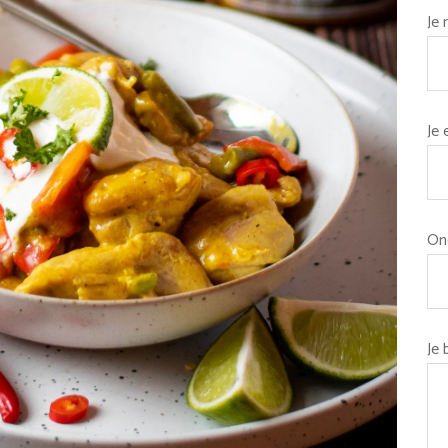
Je
Je 
On
Je 