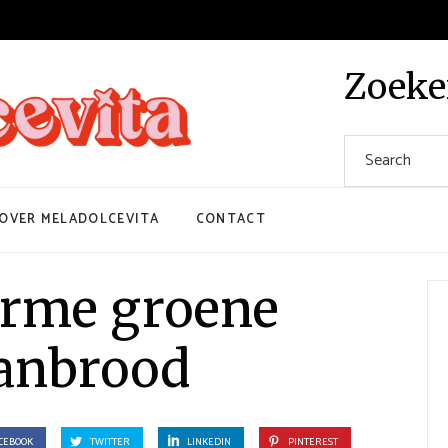
Zoek
Search
for:
OVER MELADOLCEVITA
CONTACT
arme groene
anbrood
CEBOOK
TWITTER
LINKEDIN
PINTEREST