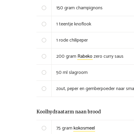
150
gram
champignons
1
teentje
knoflook
1
rode
chilipeper
200
gram
Rabeko
zero curry saus
50
ml
slagroom
zout, peper en gemberpoeder naar sm
Koolhydraatarm naan brood
75
gram
kokosmeel