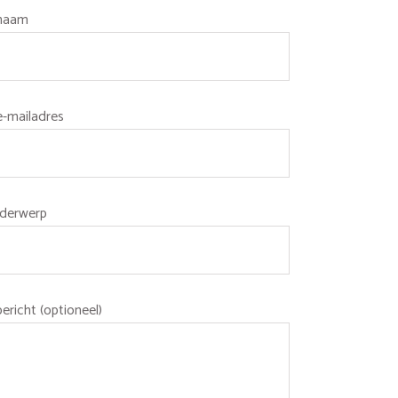
 naam
e-mailadres
derwerp
bericht (optioneel)