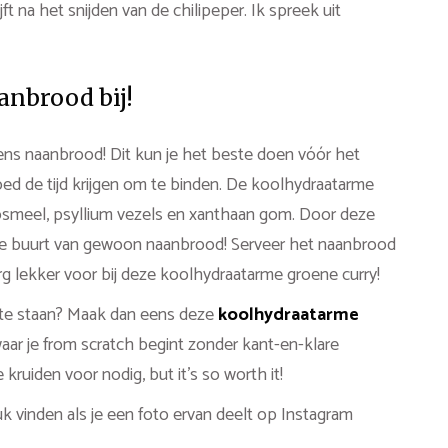
ft na het snijden van de chilipeper. Ik spreek uit
nbrood bij!
eens naanbrood! Dit kun je het beste doen vóór het
oed de tijd krijgen om te binden. De koolhydraatarme
osmeel, psyllium vezels en xanthaan gom. Door deze
 de buurt van gewoon naanbrood! Serveer het naanbrood
rg lekker voor bij deze koolhydraatarme groene curry!
n te staan? Maak dan eens deze
koolhydraatarme
 waar je from scratch begint zonder kant-en-klare
kruiden voor nodig, but it’s so worth it!
k vinden als je een foto ervan deelt op Instagram