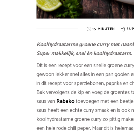
15 MINUTEN
SUP
Koolhydraatarme groene curry met naanbro
Super makkelijk, snel én koolhydraatarm.
Dit is een recept voor een snelle groene curr
gewoon lekker snel alles in een pan gooien en 
in dit recept voor sperziebonen, paprika en c
Bak vervolgens de kip en voeg de groentes toe
saus van
Rabeko
toevoegen met een beetje 
saus heeft een echte curry smaak en is ook no
koolhydraatarme groene curry zo pittig maken als
een hele rode chili peper. Maar dit is helemaal